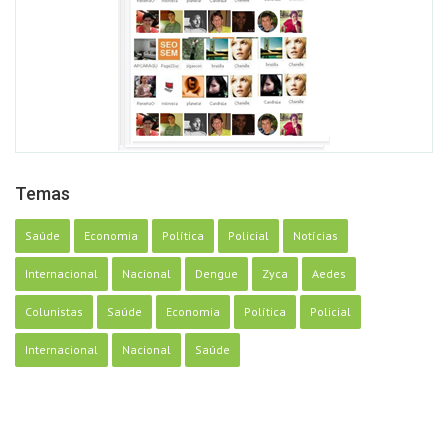
Temas
Saúde
Economia
Política
Policial
Notícias
Internacional
Nacional
Dengue
Zyca
Aedes
Colunistas
Saúde
Economia
Política
Policial
Internacional
Nacional
Saúde