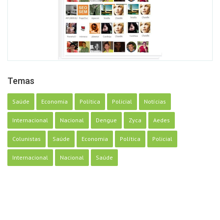
Temas
Saúde
Economia
Política
Policial
Notícias
Internacional
Nacional
Dengue
Zyca
Aedes
Colunistas
Saúde
Economia
Política
Policial
Internacional
Nacional
Saúde