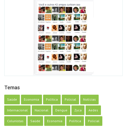
Temas
Saúde
Economia
Política
Policial
Notícias
Internacional
Nacional
Dengue
Zyca
Aedes
Colunistas
Saúde
Economia
Política
Policial