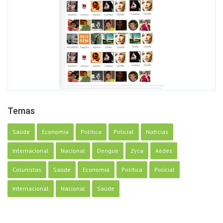
Temas
Saúde
Economia
Política
Policial
Notícias
Internacional
Nacional
Dengue
Zyca
Aedes
Colunistas
Saúde
Economia
Política
Policial
Internacional
Nacional
Saúde