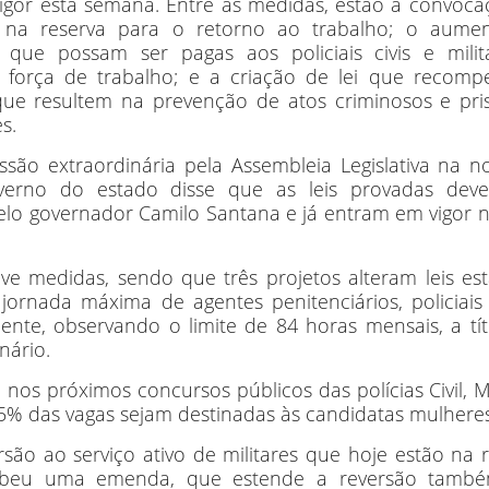
igor esta semana. Entre as medidas, estão a convoca
ão na reserva para o retorno ao trabalho; o aume
que possam ser pagas aos policiais civis e milit
força de trabalho; e a criação de lei que recomp
ue resultem na prevenção de atos criminosos e pri
s.
ão extraordinária pela Assembleia Legislativa na no
verno do estado disse que as leis provadas dev
elo governador Camilo Santana e já entram em vigor 
e medidas, sendo que três projetos alteram leis est
ornada máxima de agentes penitenciários, policiais 
amente, observando o limite de 84 horas mensais, a tí
nário.
os próximos concursos públicos das polícias Civil, Mi
% das vagas sejam destinadas às candidatas mulheres
rsão ao serviço ativo de militares que hoje estão na 
ebeu uma emenda, que estende a reversão tamb