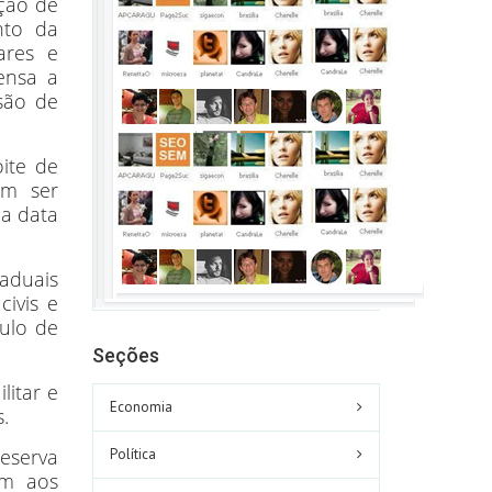
ção de
nto da
ares e
ensa a
são de
ite de
em ser
na data
aduais
civis e
tulo de
Seções
litar e
Economia
.
reserva
Política
ém aos