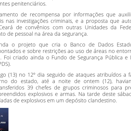
entes penitenciários.
amento de recompensa por informações que auxil
s nas investigações criminais, e a proposta que aut
Ceará de convênios com outras Unidades da Fede
to de pessoal na área da segurança.
nda o projeto que cria o Banco de Dados Estad
ontados e sobre restrições ao uso de áreas no entor
. Foi criado ainda o Fundo de Segurança Pública e 
PDS).
o (13) no 12º dia seguido de ataques atribuídos a f
rno do estado, até a noite de ontem (12), havia
ansferidos 39 chefes de grupos criminosos para pre
apreendidos explosivos e armas. Na tarde deste sába
ladas de explosivos em um depósito clandestino.