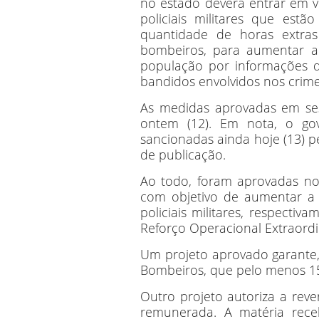
no estado deverá entrar em v
policiais militares que est
quantidade de horas extras 
bombeiros, para aumentar a 
população por informações q
bandidos envolvidos nos crime
As medidas aprovadas em sess
ontem (12). Em nota, o go
sancionadas ainda hoje (13) p
de publicação.
Ao todo, foram aprovadas nov
com objetivo de aumentar a j
policiais militares, respectiv
Reforço Operacional Extraordi
Um projeto aprovado garante, n
Bombeiros, que pelo menos 15
Outro projeto autoriza a reve
remunerada. A matéria rec