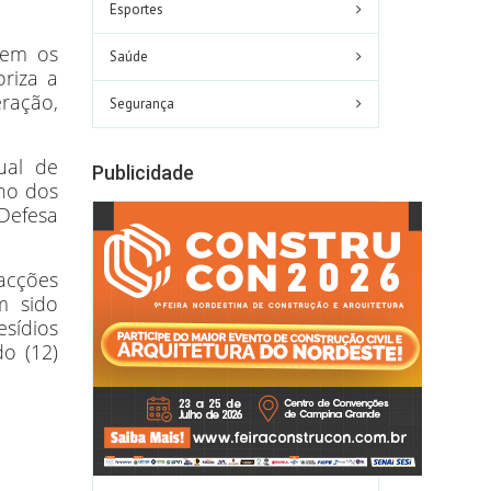
Esportes
iem os
Saúde
oriza a
ração,
Segurança
ual de
Publicidade
no dos
Defesa
acções
m sido
sídios
do (12)