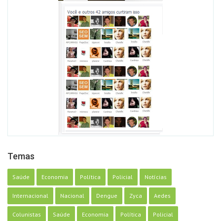
Temas
Saúde
Economia
Política
Policial
Notícias
Internacional
Nacional
Dengue
Zyca
Aedes
Colunistas
Saúde
Economia
Política
Policial