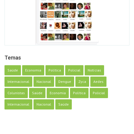
Temas
Saúde
Economia
Política
Policial
Notícias
Internacional
Nacional
Dengue
Zyca
Aedes
Colunistas
Saúde
Economia
Política
Policial
Internacional
Nacional
Saúde