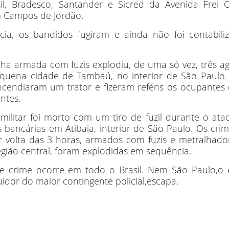
l, Bradesco, Santander e Sicred da Avenida Frei O
em Campos de Jordão.
ia, os bandidos fugiram e ainda não foi contabili
ha armada com fuzis explodiu, de uma só vez, três a
pequena cidade de Tambaú, no interior de São Paulo
ncendiaram um trator e fizeram reféns os ocupantes
ntes.
 militar foi morto com um tiro de fuzil durante o at
 bancárias em Atibaia, interior de São Paulo. Os cri
 volta das 3 horas, armados com fuzis e metralhador
região central, foram explodidas em sequência.
e crime ocorre em todo o Brasil. Nem São Paulo,o 
idor do maior contingente policial,escapa.