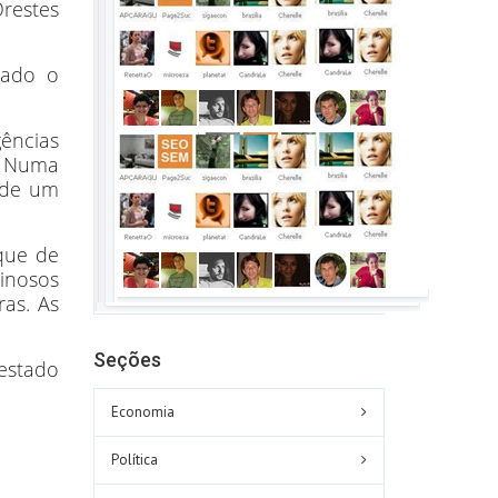
restes
zado o
gências
. Numa
 de um
aque de
minosos
as. As
Seções
estado
Economia
Política