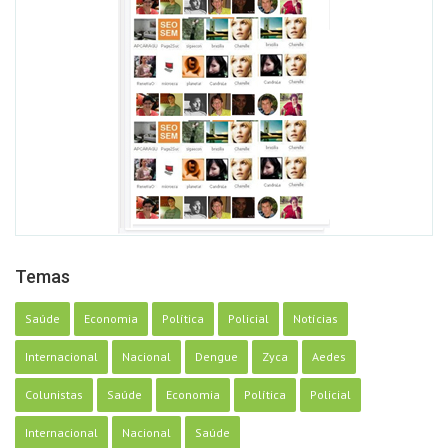
Temas
Saúde
Economia
Política
Policial
Notícias
Internacional
Nacional
Dengue
Zyca
Aedes
Colunistas
Saúde
Economia
Política
Policial
Internacional
Nacional
Saúde