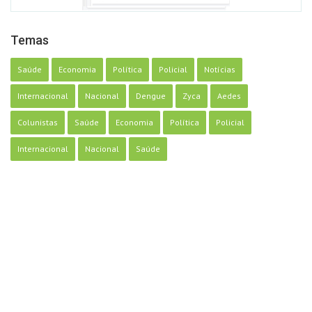
Temas
Saúde
Economia
Política
Policial
Notícias
Internacional
Nacional
Dengue
Zyca
Aedes
Colunistas
Saúde
Economia
Política
Policial
Internacional
Nacional
Saúde