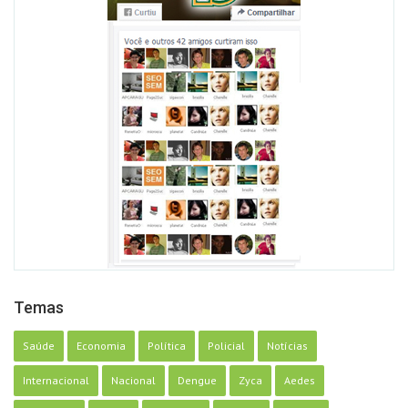
Temas
Saúde
Economia
Política
Policial
Notícias
Internacional
Nacional
Dengue
Zyca
Aedes