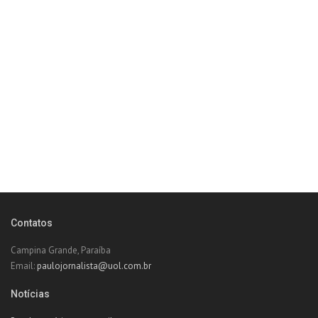
Contatos
Campina Grande, Paraíba
Email:
paulojornalista@uol.com.br
Notícias