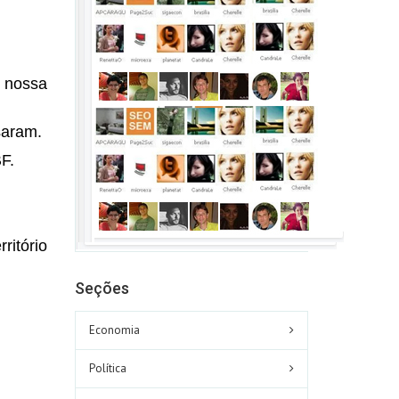
 nossa
saram.
F.
ritório
Seções
Economia
Política