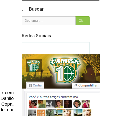
Buscar
p
Redes Sociais
o e cem
 Danilo
a Copa,
 de dar