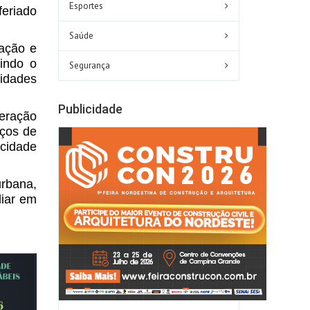
Esportes
feriado
Saúde
zação e
tindo o
Segurança
idades
Publicidade
peração
iços de
 cidade
rbana,
liar em