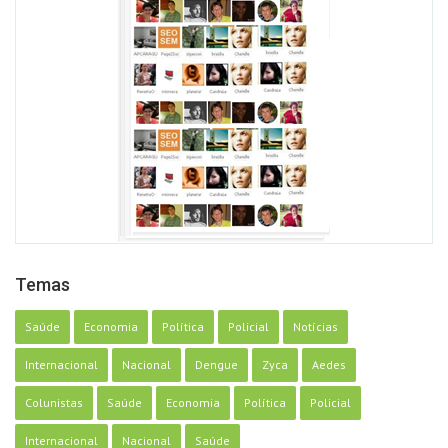
Temas
Saúde
Economia
Política
Policial
Notícias
Internacional
Nacional
Dengue
Zyca
Aedes
Colunistas
Saúde
Economia
Política
Policial
Internacional
Nacional
Saúde