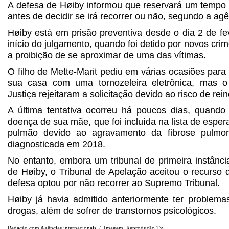
A defesa de Høiby informou que reservará um tempo 
antes de decidir se irá recorrer ou não, segundo a ag
Høiby está em prisão preventiva desde o dia 2 de fe
início do julgamento, quando foi detido por novos crime
a proibição de se aproximar de uma das vítimas.
O filho de Mette-Marit pediu em várias ocasiões para
sua casa com uma tornozeleira eletrônica, mas o 
Justiça rejeitaram a solicitação devido ao risco de rein
A última tentativa ocorreu há poucos dias, quand
doença de sua mãe, que foi incluída na lista de esper
pulmão devido ao agravamento da fibrose pulmon
diagnosticada em 2018.
No entanto, embora um tribunal de primeira instânci
de Høiby, o Tribunal de Apelação aceitou o recurso d
defesa optou por não recorrer ao Supremo Tribunal.
Høiby já havia admitido anteriormente ter problema
drogas, além de sofrer de transtornos psicológicos.
Redação com Agências internacionais / Imagem: Reprodução Tv