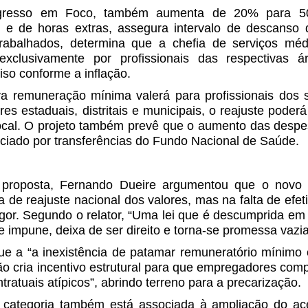
ngresso em Foco, também aumenta de 20% para 
o e de horas extras, assegura intervalo de descanso
rabalhados, determina que a chefia de serviços méd
exclusivamente por profissionais das respectivas á
iso conforme a inflação.
a remuneração mínima valerá para profissionais dos 
res estaduais, distritais e municipais, o reajuste poderá
 local. O projeto também prevê que o aumento das desp
nciado por transferências do Fundo Nacional de Saúde.
proposta, Fernando Dueire argumentou que o novo 
 de reajuste nacional dos valores, mas na falta de efet
gor. Segundo o relator, “Uma lei que é descumprida em
e impune, deixa de ser direito e torna-se promessa vazia
 a “a inexistência de patamar remuneratório mínimo 
 cria incentivo estrutural para que empregadores co
tratuais atípicos”, abrindo terreno para a precarização.
a categoria também está associada à ampliação do ac