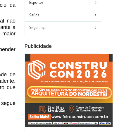
Esportes
cio da
Saúde
al não
rante a
Segurança
 maior
Publicidade
epender
ade de
alente,
to que
 segue