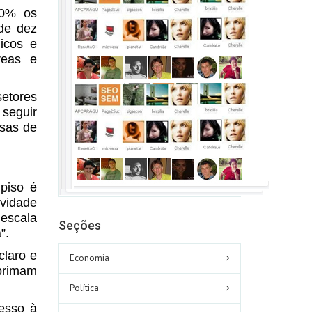
50% os
 de dez
icos e
reas e
setores
 seguir
esas de
piso é
ividade
 escala
Seções
”.
claro e
Economia
mprimam
Política
esso à