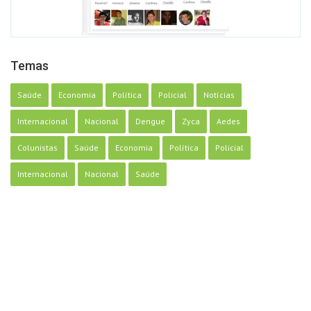
Temas
Saúde
Economia
Política
Policial
Notícias
Internacional
Nacional
Dengue
Zyca
Aedes
Colunistas
Saúde
Economia
Política
Policial
Internacional
Nacional
Saúde