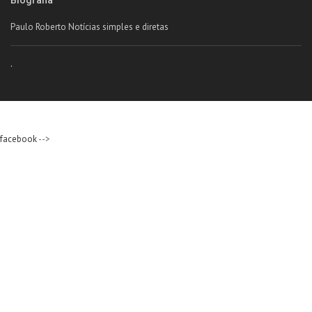
Paulo Roberto Notícias simples e diretas
.
facebook
-->