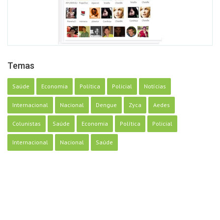
Temas
Saúde
Economia
Política
Policial
Notícias
Internacional
Nacional
Dengue
Zyca
Aedes
Colunistas
Saúde
Economia
Política
Policial
Internacional
Nacional
Saúde