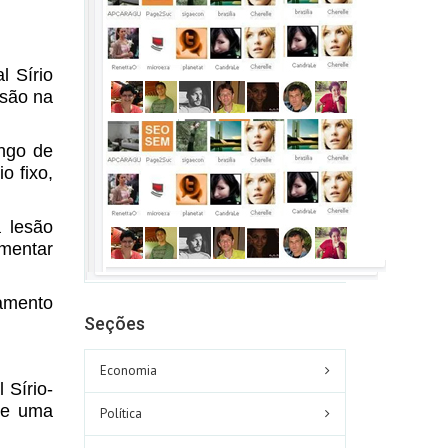
l Sírio
esão na
ngo de
o fixo,
 lesão
mentar
amento
Seções
Economia
 Sírio-
de uma
Política