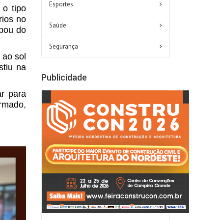
Esportes
 o tipo
rios no
Saúde
ipou do
Segurança
 ao sol
stiu na
Publicidade
r para
ormado,