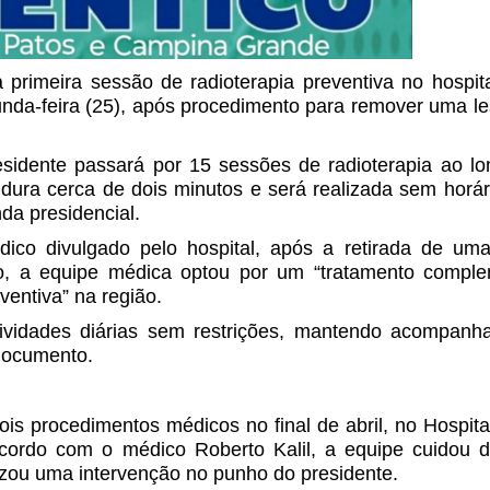
primeira sessão de radioterapia preventiva no hospita
unda-feira (25), após procedimento para remover uma l
idente passará por 15 sessões de radioterapia ao lo
ura cerca de dois minutos e será realizada sem horári
da presidencial.
co divulgado pelo hospital, após a retirada de uma
o, a equipe médica optou por um “tratamento comple
ventiva” na região.
tividades diárias sem restrições, mantendo acompanh
 documento.
is procedimentos médicos no final de abril, no Hospital
cordo com o médico Roberto Kalil, a equipe cuidou 
izou uma intervenção no punho do presidente.