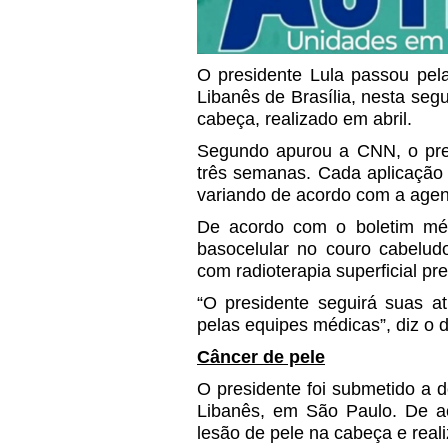
O presidente Lula passou pela 
Libanês de Brasília, nesta seg
cabeça, realizado em abril.
Segundo apurou a CNN, o pres
três semanas. Cada aplicação d
variando de acordo com a agen
De acordo com o boletim médi
basocelular no couro cabelud
com radioterapia superficial pre
“O presidente seguirá suas a
pelas equipes médicas”, diz o
Câncer de pele
O presidente foi submetido a do
Libanês, em São Paulo. De a
lesão de pele na cabeça e real