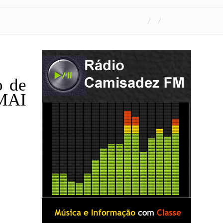
o de
 MAI