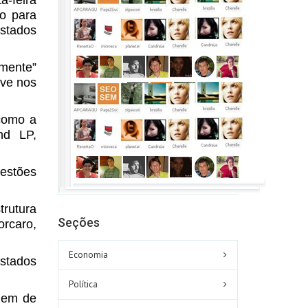
ro para
Estados
mente”
ive nos
 como a
nd LP,
estões
trutura
Seções
rcaro,
Economia
stados
Política
agem de