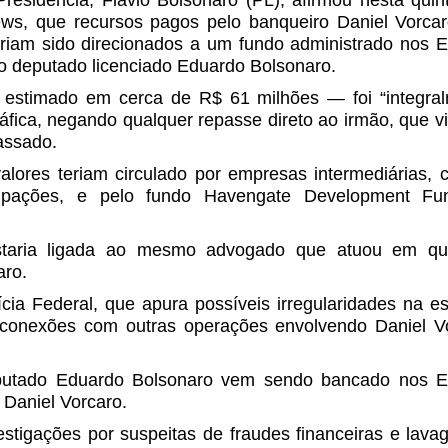
ews, que recursos pagos pelo banqueiro Daniel Vorca
teriam sido direcionados a um fundo administrado nos 
o deputado licenciado Eduardo Bolsonaro.
 estimado em cerca de R$ 61 milhões — foi “integral
fica, negando qualquer repasse direto ao irmão, que v
assado.
lores teriam circulado por empresas intermediárias,
icipações, e pelo fundo Havengate Development Fu
staria ligada ao mesmo advogado que atuou em qu
aro.
cia Federal, que apura possíveis irregularidades na es
 conexões com outras operações envolvendo Daniel Vo
putado Eduardo Bolsonaro vem sendo bancado nos E
 Daniel Vorcaro.
stigações por suspeitas de fraudes financeiras e lav