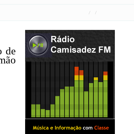
 de
rmão