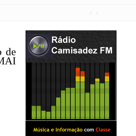
o de
 MAI