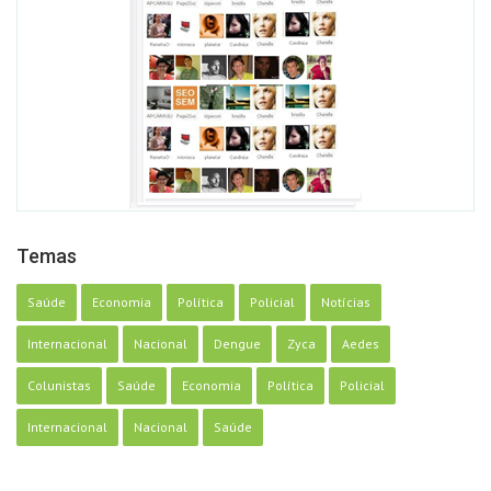
Temas
Saúde
Economia
Política
Policial
Notícias
Internacional
Nacional
Dengue
Zyca
Aedes
Colunistas
Saúde
Economia
Política
Policial
Internacional
Nacional
Saúde