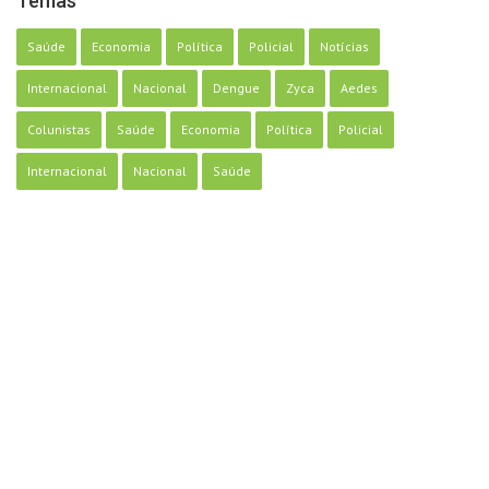
Temas
Saúde
Economia
Política
Policial
Notícias
Internacional
Nacional
Dengue
Zyca
Aedes
Colunistas
Saúde
Economia
Política
Policial
Internacional
Nacional
Saúde