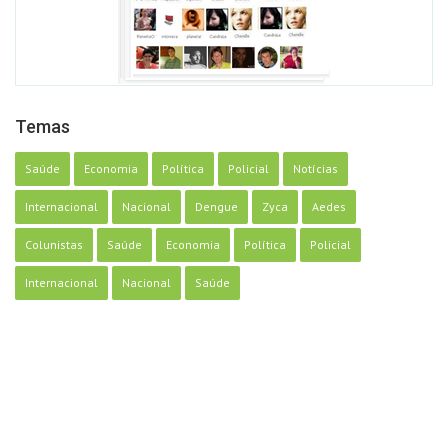
Temas
Saúde
Economia
Política
Policial
Notícias
Internacional
Nacional
Dengue
Zyca
Aedes
Colunistas
Saúde
Economia
Política
Policial
Internacional
Nacional
Saúde