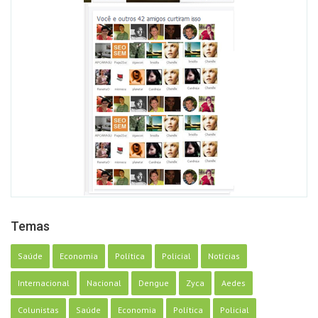
Temas
Saúde
Economia
Política
Policial
Notícias
Internacional
Nacional
Dengue
Zyca
Aedes
Colunistas
Saúde
Economia
Política
Policial