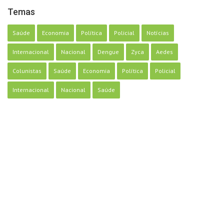
Temas
Saúde
Economia
Política
Policial
Notícias
Internacional
Nacional
Dengue
Zyca
Aedes
Colunistas
Saúde
Economia
Política
Policial
Internacional
Nacional
Saúde