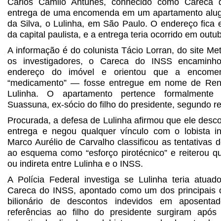
Carlos Camilo Antunes, conhecido como Careca 
entrega de uma encomenda em um apartamento aluga
da Silva, o Lulinha, em São Paulo. O endereço fica
da capital paulista, e a entrega teria ocorrido em outu
A informação é do colunista Tácio Lorran, do site M
os investigadores, o Careca do INSS encaminh
endereço do imóvel e orientou que a encome
“medicamento” — fosse entregue em nome de Rena
Lulinha. O apartamento pertence formalmente
Suassuna, ex-sócio do filho do presidente, segundo reg
Procurada, a defesa de Lulinha afirmou que ele des
entrega e negou qualquer vínculo com o lobista i
Marco Aurélio de Carvalho classificou as tentativas 
ao esquema como “esforço pirotécnico” e reiterou qu
ou indireta entre Lulinha e o INSS.
A Polícia Federal investiga se Lulinha teria atua
Careca do INSS, apontado como um dos principais
bilionário de descontos indevidos em aposenta
referências ao filho do presidente surgiram após