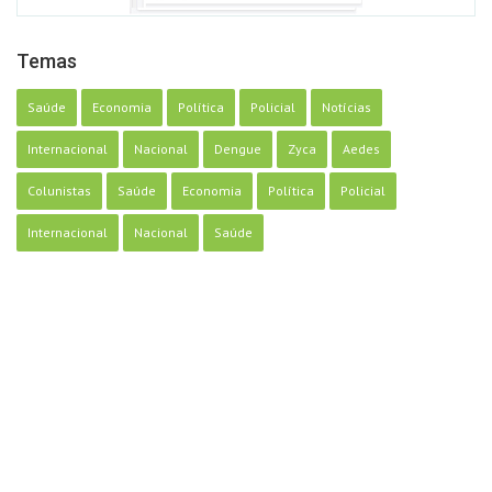
Temas
Saúde
Economia
Política
Policial
Notícias
Internacional
Nacional
Dengue
Zyca
Aedes
Colunistas
Saúde
Economia
Política
Policial
Internacional
Nacional
Saúde