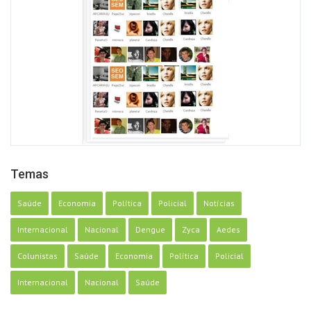
Temas
Saúde
Economia
Política
Policial
Notícias
Internacional
Nacional
Dengue
Zyca
Aedes
Colunistas
Saúde
Economia
Política
Policial
Internacional
Nacional
Saúde