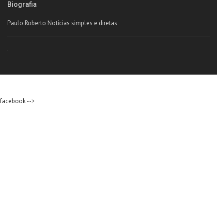
Biografia
Paulo Roberto Notícias simples e diretas
.
facebook
-->