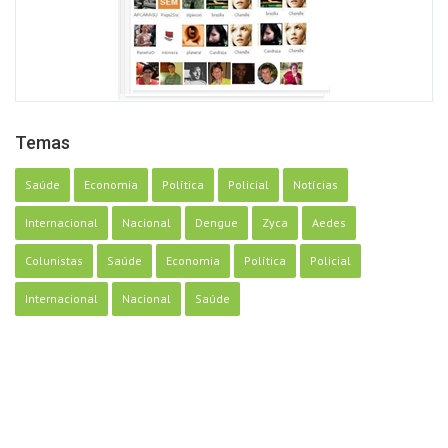
Temas
Saúde
Economia
Política
Policial
Notícias
Internacional
Nacional
Dengue
Zyca
Aedes
Colunistas
Saúde
Economia
Política
Policial
Internacional
Nacional
Saúde