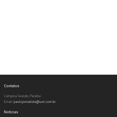
Contatos
Campina Grande, Paraíba
Email:
paulojornalista@uol.com.br
Notícias