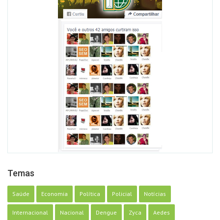
Temas
Saúde
Economia
Política
Policial
Notícias
Internacional
Nacional
Dengue
Zyca
Aedes