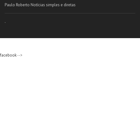
Paulo Roberto Notícias simples e diretas
.
facebook
-->