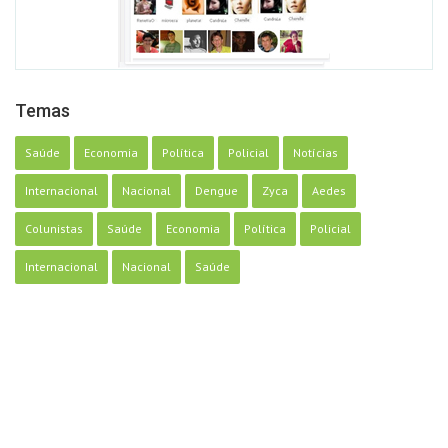
Temas
Saúde
Economia
Política
Policial
Notícias
Internacional
Nacional
Dengue
Zyca
Aedes
Colunistas
Saúde
Economia
Política
Policial
Internacional
Nacional
Saúde