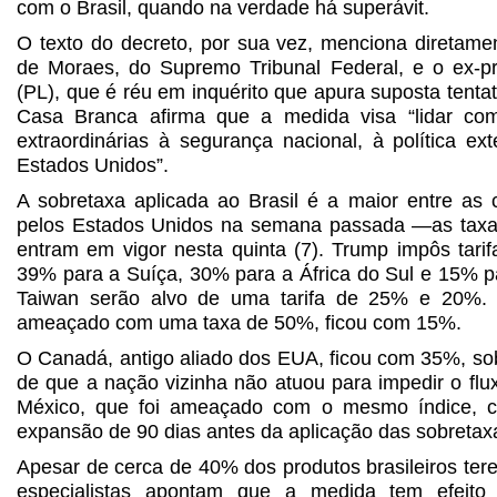
com o Brasil, quando na verdade há superávit.
O texto do decreto, por sua vez, menciona diretamen
de Moraes, do Supremo Tribunal Federal, e o ex-pr
(PL), que é réu em inquérito que apura suposta tenta
Casa Branca afirma que a medida visa “lidar c
extraordinárias à segurança nacional, à política e
Estados Unidos”.
A sobretaxa aplicada ao Brasil é a maior entre as
pelos Estados Unidos na semana passada —as taxas
entram em vigor nesta quinta (7). Trump impôs tarif
39% para a Suíça, 30% para a África do Sul e 15% pa
Taiwan serão alvo de uma tarifa de 25% e 20%. 
ameaçado com uma taxa de 50%, ficou com 15%.
O Canadá, antigo aliado dos EUA, ficou com 35%, s
de que a nação vizinha não atuou para impedir o flux
México, que foi ameaçado com o mesmo índice, c
expansão de 90 dias antes da aplicação das sobretax
Apesar de cerca de 40% dos produtos brasileiros ter
especialistas apontam que a medida tem efeito 