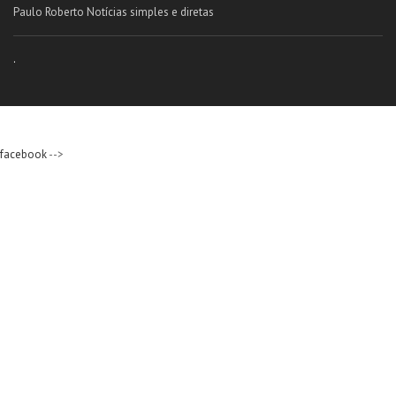
Paulo Roberto Notícias simples e diretas
.
facebook
-->