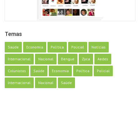
Temas
Saúde
Economia
Política
Policial
Notícias
Internacional
Nacional
Dengue
Zyca
Aedes
Colunistas
Saúde
Economia
Política
Policial
Internacional
Nacional
Saúde