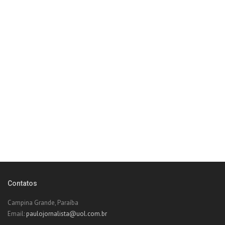
Contatos
Campina Grande, Paraíba
Email:
paulojornalista@uol.com.br