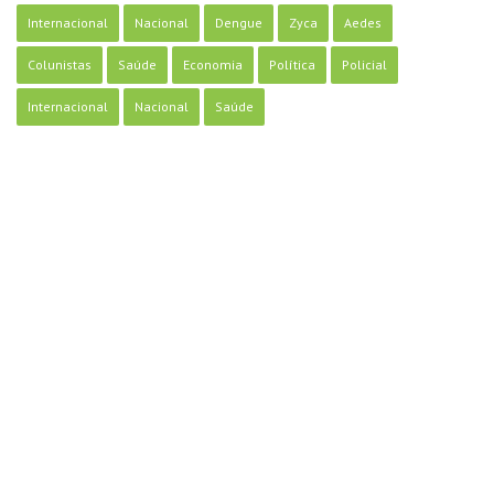
Internacional
Nacional
Dengue
Zyca
Aedes
Colunistas
Saúde
Economia
Política
Policial
Internacional
Nacional
Saúde