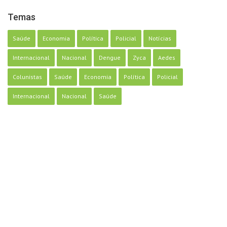
Temas
Saúde
Economia
Política
Policial
Notícias
Internacional
Nacional
Dengue
Zyca
Aedes
Colunistas
Saúde
Economia
Política
Policial
Internacional
Nacional
Saúde