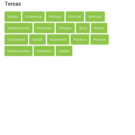
Temas
Saúde
Economia
Política
Policial
Notícias
Internacional
Nacional
Dengue
Zyca
Aedes
Colunistas
Saúde
Economia
Política
Policial
Internacional
Nacional
Saúde