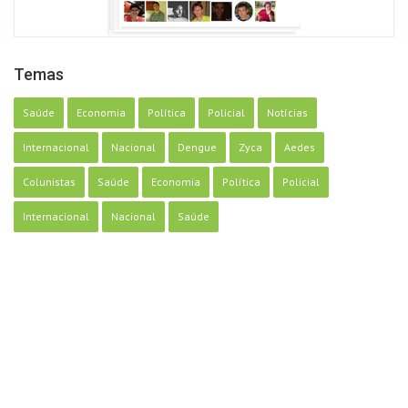
Temas
Saúde
Economia
Política
Policial
Notícias
Internacional
Nacional
Dengue
Zyca
Aedes
Colunistas
Saúde
Economia
Política
Policial
Internacional
Nacional
Saúde