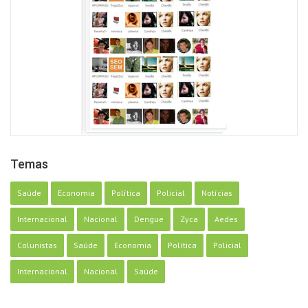
Temas
Saúde
Economia
Política
Policial
Notícias
Internacional
Nacional
Dengue
Zyca
Aedes
Colunistas
Saúde
Economia
Política
Policial
Internacional
Nacional
Saúde