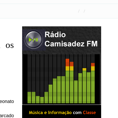
a os
eonato
marcado