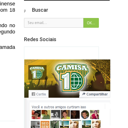
pinense
Buscar
 com 18
p
ndo no
segundo
Redes Sociais
chamada